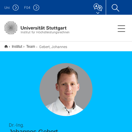
Uni
F
04
Institut für Höchstleistungsrechnen
Gebert, Johannes
Institut
Team
Dr.-Ing.
Johannes Gebert